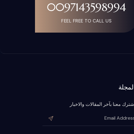
0097143598994
FEEL FREE TO CALL US
لمجلة
شترك معنا بآخر المقالات والاخبار