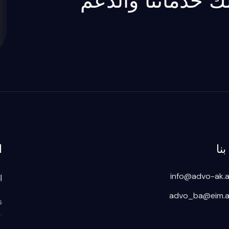
 لك خدماتنا والدعم
نا
ا
info@advo-ak.
ا
advo_ba@eim.