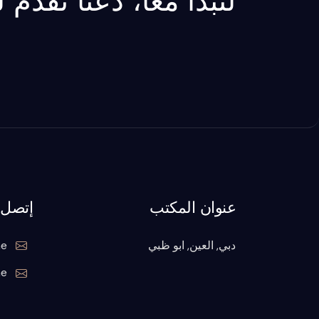
لنبدأ معاً، دعنا نقدم
عنوان المكتب
إتصل ب
دبي, العين, ابو ظبي
ae
ae