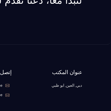
لنبدأ معاً، دعنا نقدم
عنوان المكتب
إتصل ب
دبي, العين, ابو ظبي
ae
ae