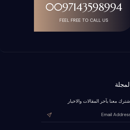
0097143598994
FEEL FREE TO CALL US
لمجلة
شترك معنا بآخر المقالات والاخبار