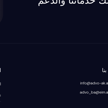
 لك خدماتنا والدعم
نا
ا
info@advo-ak.
ا
advo_ba@eim.