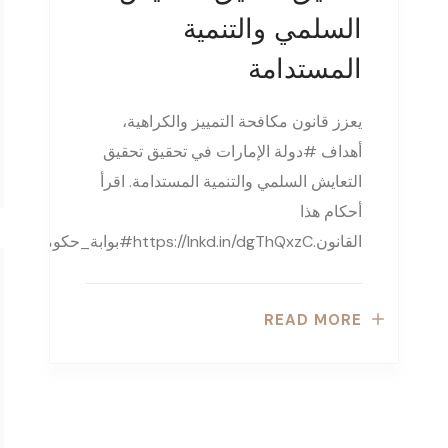
السلمي والتنمية
المستدامة
يعزز قانون مكافحة التمييز والكراهية،
أهداف #دولة الإمارات في تحقيق تحقيق
التعايش السلمي والتنمية المستدامة. اقرأ
أحكام هذا
القانون.https://lnkd.in/dgThQxzC#بوابة_حكومة_الإمارات
READ MORE