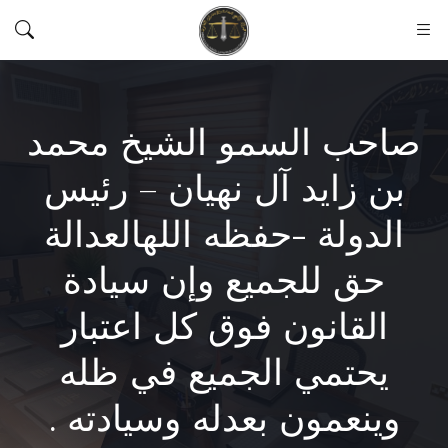
صاحب السمو الشيخ محمد
بن زايد آل نهيان – رئيس
الدولة -حفظه اللهالعدالة
حق للجميع وإن سيادة
القانون فوق كل اعتبار
يحتمي الجميع في ظله
وينعمون بعدله وسيادته .