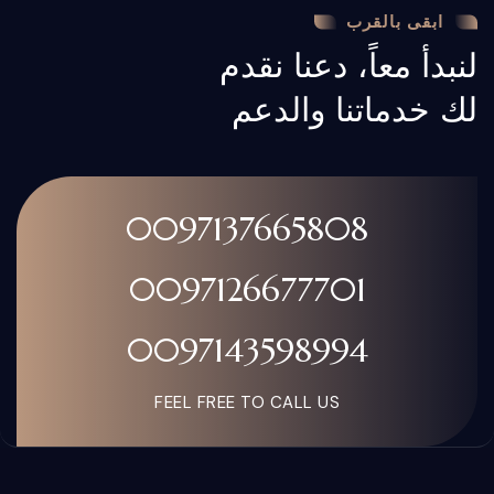
ابقى بالقرب
لنبدأ معاً، دعنا نقدم
لك خدماتنا والدعم
0097137665808
0097126677701
0097143598994
FEEL FREE TO CALL US